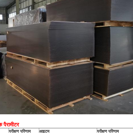
क पैरामीटर
परीक्षण परिणाम
आइटम
परीक्षण परिणाम