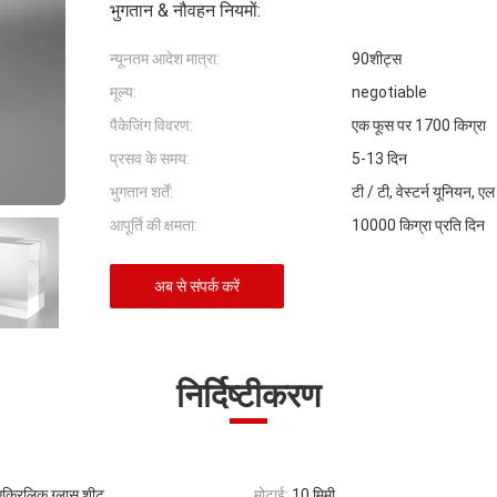
भुगतान & नौवहन नियमों:
न्यूनतम आदेश मात्रा:
90शीट्स
मूल्य:
negotiable
पैकेजिंग विवरण:
एक फूस पर 1700 किग्रा
प्रसव के समय:
5-13 दिन
भुगतान शर्तें:
टी / टी, वेस्टर्न यूनियन, एल
आपूर्ति की क्षमता:
10000 किग्रा प्रति दिन
अब से संपर्क करें
निर्दिष्टीकरण
मी एक्रिलिक ग्लास शीट
मोटाई:
10 मिमी