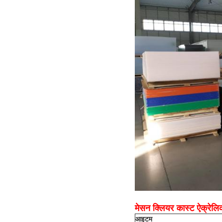
मेसन क्लियर कास्ट ऐक्रेलि
आइटम