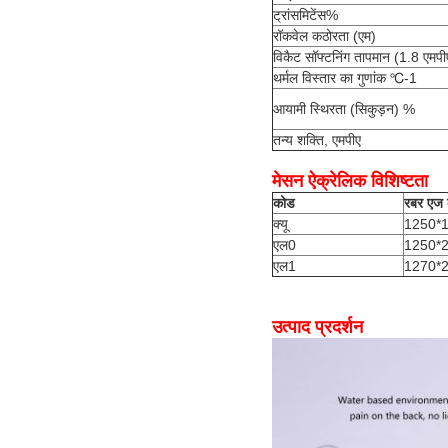
ट्रांसमिटेंस%
रॉकवेल कठोरता (एम)
विकैट सॉफ्टनिंग तापमान (1.8 एमपी
थर्मल विस्तार का गुणांक ℃-1
आयामी स्थिरता (सिकुड़न) %
तन्य शक्ति, एमपीए
मेसन ऐक्रेलिक विशिष्टता
कोड
रबर एज 
क्यू
1250*
एल0
1250*
एल1
1270*
उत्पाद प्रदर्शन