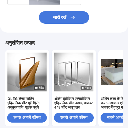
जारी रखें
अनुशंसित उत्पाद
OLEG लेजर कटिंग
ओलेग इंटीरियर एक्सटीरियर
ओलेग कला के लिए छो
एक्रिलिक शीट यूवी प्रिंट
एक्रिलिक शीट उत्पाद सजावट
कस्टम आकार एक्र
अनुकूलन निः शुल्क नमूने
4*8 फीट अनुकूलन
आकार में काटा गया
प्रभाव प्रतिरोधी सुरक्
बाधाओं के लिए
सबसे अच्छी कीमत
सबसे अच्छी कीमत
सबसे अच्छी 